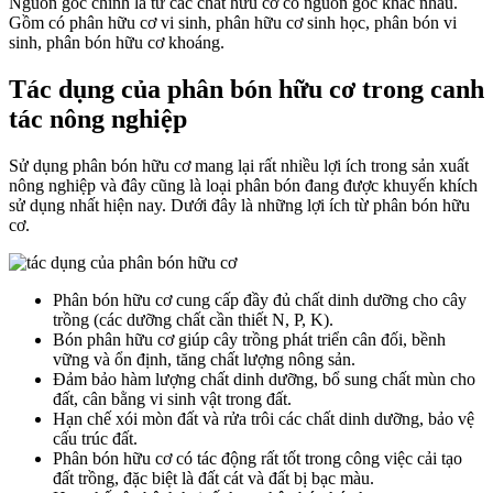
Nguồn gốc chính là từ các chất hữu cơ có nguồn gốc khác nhau.
Gồm có phân hữu cơ vi sinh, phân hữu cơ sinh học, phân bón vi
sinh, phân bón hữu cơ khoáng.
Tác dụng của phân bón hữu cơ trong canh
tác nông nghiệp
Sử dụng phân bón hữu cơ mang lại rất nhiều lợi ích trong sản xuất
nông nghiệp và đây cũng là loại phân bón đang được khuyến khích
sử dụng nhất hiện nay. Dưới đây là những lợi ích từ phân bón hữu
cơ.
Phân bón hữu cơ cung cấp đầy đủ chất dinh dưỡng cho cây
trồng (các dưỡng chất cần thiết N, P, K).
Bón phân hữu cơ giúp cây trồng phát triển cân đối, bềnh
vững và ổn định, tăng chất lượng nông sản.
Đảm bảo hàm lượng chất dinh dưỡng, bổ sung chất mùn cho
đất, cân bằng vi sinh vật trong đất.
Hạn chế xói mòn đất và rửa trôi các chất dinh dưỡng, bảo vệ
cấu trúc đất.
Phân bón hữu cơ có tác động rất tốt trong công việc cải tạo
đất trồng, đặc biệt là đất cát và đất bị bạc màu.