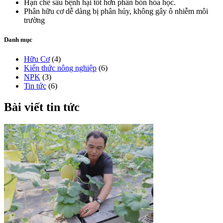
Hạn chế sâu bệnh hại tốt hơn phân bón hóa học.
Phân hữu cơ dễ dàng bị phân hủy, không gây ô nhiễm môi
trường
Danh mục
Hữu Cơ
(4)
Kiến thức nông nghiệp
(6)
NPK
(3)
Tin tức
(6)
Bài viết tin tức