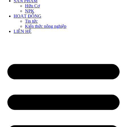
SẢN PHẨM
Hữu Cơ
NPK
HOẠT ĐỘNG
Tin tức
Kiến thức nông nghiệp
LIÊN HỆ