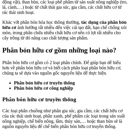
động vật), than bùn, các loại phế phẩm từ sản xuất nông nghiệp (tro,
lá, cành,…) hoặc từ chất thải gia súc, gia cầm, các chất hữu cơ từ
rác thải sinh hoạt.
Khác với phân bón hóa học thông thường,
tác dụng của phân bón
hữu cơ
ảnh hưởng rất nhiều đến việc cải tạo đất, hạn chế chống xói
mòn, trong phân chứa nhiều chất hữu cơ nên có lợi rất nhiều cho
cây trồng từ đó nâng cao chất lượng sản phẩm.
Phân bón hữu cơ gồm những loại nào?
Phân bón hữu cơ gồm có 2 loại phân chính. Để giúp bạn dễ hiểu
hơn về phân bón hữu cơ và biết cách phân loại phân bón hữu cơ,
chúng ta sẽ dựa vào nguồn gốc nguyên liệu để thực hiện.
Phân bón hữu cơ truyền thống
Phân bón hữu cơ công nghiệp
Phân bón hữu cơ truyền thống
Các loại phân chuồng như phân gia súc, gia cầm, các chất hữu cơ
của rác thải sinh hoạt, phân xanh, phế phẩm các loại trong sản xuất
nông nghiệp, chế biến nông, lâm, thủy sản,… hoặc than bùn sẽ là
nguồn nguyên liệu để chế biến phân bón hữu cơ truyền thống.